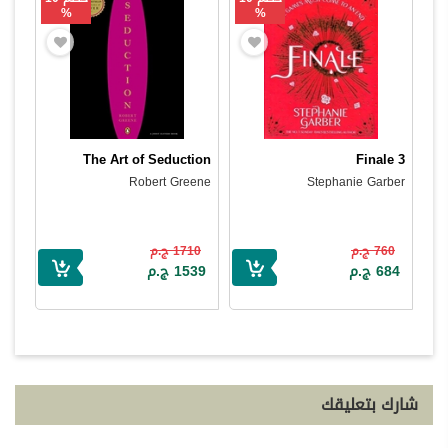
%
%
The Art of Seduction
Finale 3
Robert Greene
Stephanie Garber
760 ج.م
1710 ج.م
684 ج.م
1539 ج.م
شارك بتعليقك