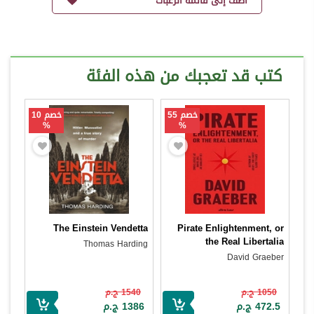
أضف إلى قائمة الرغبات
كتب قد تعجبك من هذه الفئة
خصم 55
خصم 10
%
%
The Einstein Vendetta
Pirate Enlightenment, or
the Real Libertalia
Thomas Harding
David Graeber
1050 ج.م
1540 ج.م
472.5 ج.م
1386 ج.م