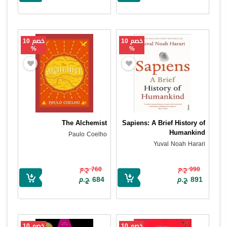
خصم 10
خصم 10
%
%
The Alchemist
Sapiens: A Brief History of
Humankind
Paulo Coelho
Yuval Noah Harari
990 ج.م
760 ج.م
891 ج.م
684 ج.م
خصم 10
خصم 10