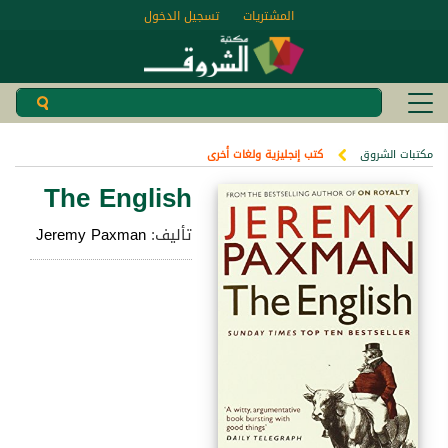
المشتريات
تسجيل الدخول
مكتبات الشروق
كتب إنجليزية ولغات أخرى
The English
تأليف:
Jeremy Paxman