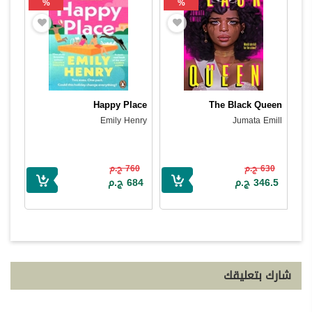
%
%
Happy Place
The Black Queen
Emily Henry
Jumata Emill
630 ج.م
760 ج.م
346.5 ج.م
684 ج.م
شارك بتعليقك