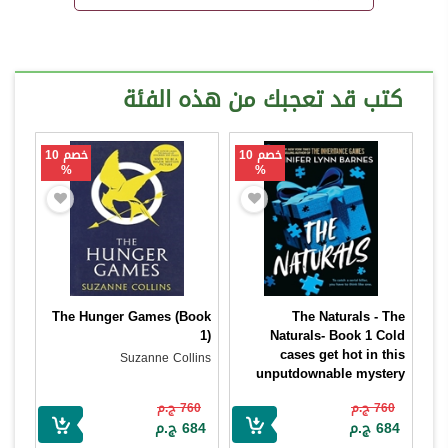
كتب قد تعجبك من هذه الفئة
خصم 10
خصم 10
%
%
The Hunger Games (Book
The Naturals - The
1)
Naturals- Book 1 Cold
cases get hot in this
Suzanne Collins
unputdownable mystery
from the author of The
760 ج.م
760 ج.م
Inheritance Games
684 ج.م
684 ج.م
Jennifer Lynn Barnes