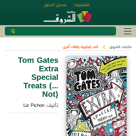
المشتريات
تسجيل الدخول
مكتبات الشروق
كتب إنجليزية ولغات أخرى
Tom Gates
Extra
Special
Treats (...
Not)
تأليف:
Liz Pichon