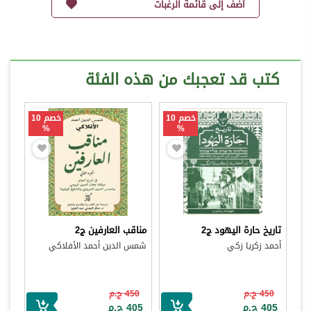
أضف إلى قائمة الرغبات
كتب قد تعجبك من هذه الفئة
خصم 10
خصم 10
%
%
تاريخ حارة اليهود ج2
مناقب العارفين ج2
أحمد زكريا زكي
شمس الدين أحمد الأفلاكي
450 ج.م
450 ج.م
405 ج.م
405 ج.م