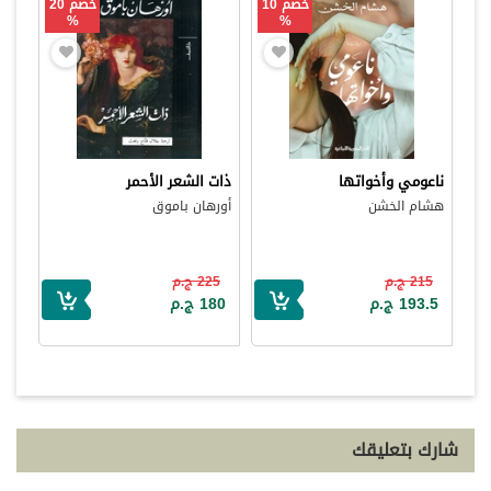
خصم 10
خصم 20
%
%
ناعومي وأخواتها
ذات الشعر الأحمر
هشام الخشن
أورهان باموق
215 ج.م
225 ج.م
193.5 ج.م
180 ج.م
شارك بتعليقك