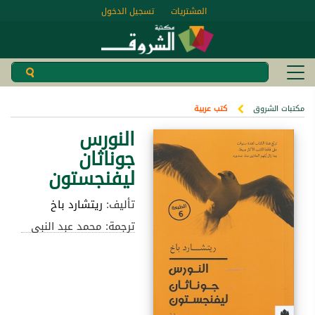
المشتريات
تسجيل الدخول
مكتبات الشروق
كتب عربية
النورس
جوناثان
ليفنجستون
تأليف:
ريتشارد باخ
ترجمة: محمد عبد النبى