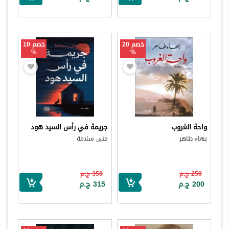
خصم 20
خصم 10
%
%
واحة الغروب
جريمة في رأس السيد هود
بهاء طاهر
منى سلامة
250 ج.م
350 ج.م
200 ج.م
315 ج.م