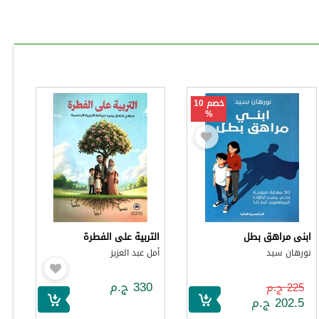
خصم 10
%
ابنى مراهق بطل
التربية على الفطرة
نورهان سيد
أمل عبد العزيز
330 ج.م
225 ج.م
202.5 ج.م