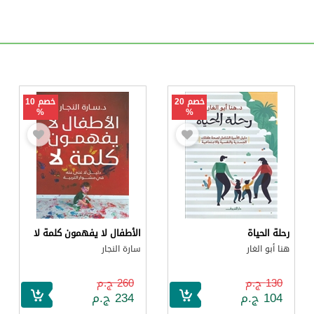
خصم 20
خصم 10
%
%
رحلة الحياة
الأطفال لا يفهمون كلمة لا
هنا أبو الغار
سارة النجار
130 ج.م
260 ج.م
104 ج.م
234 ج.م