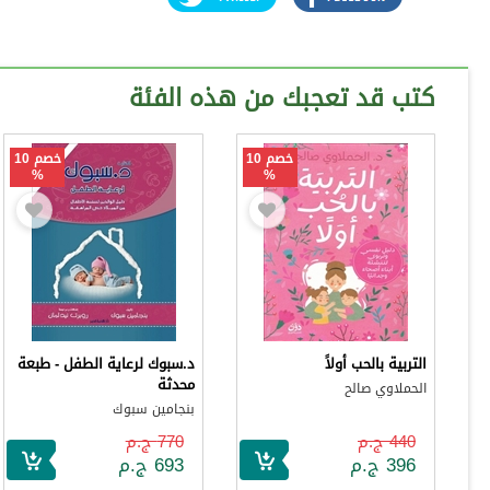
كتب قد تعجبك من هذه الفئة
خصم 10
خصم 10
%
%
التربية بالحب أولاً
د.سبوك لرعاية الطفل - طبعة
محدثة
الحملاوي صالح
بنجامين سبوك
440 ج.م
770 ج.م
396 ج.م
693 ج.م