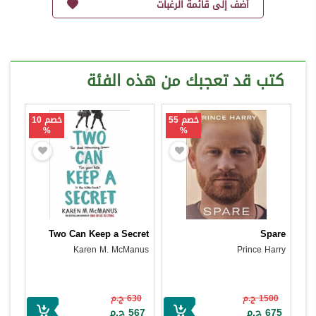
أضف إلى قائمة الرغبات
كتب قد تعجبك من هذه الفئة
خصم 55
خصم 10
%
%
Two Can Keep a Secret
Spare
Karen M. McManus
Prince Harry
1500 ج.م
630 ج.م
675 ج.م
567 ج.م