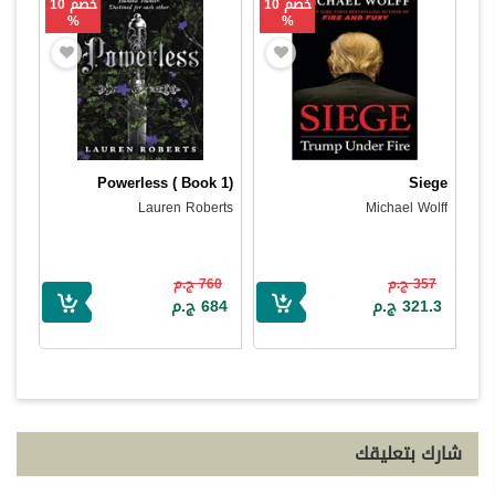
خصم 10
خصم 10
%
%
Powerless ( Book 1)
Siege
Lauren Roberts
Michael Wolff
357 ج.م
760 ج.م
321.3 ج.م
684 ج.م
شارك بتعليقك