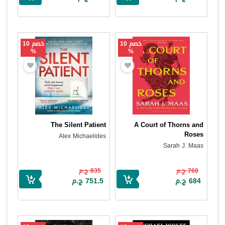
خصم 10
خصم 10
%
%
The Silent Patient
A Court of Thorns and
Roses
Alex Michaelides
Sarah J. Maas
760 ج.م
835 ج.م
684 ج.م
751.5 ج.م