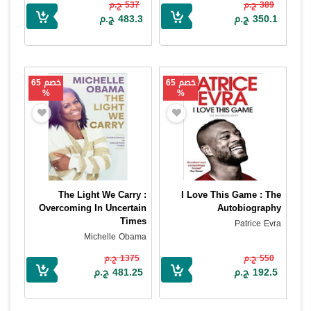
389 ج.م
537 ج.م
350.1 ج.م
483.3 ج.م
خصم 65
خصم 65
%
%
The Light We Carry :
I Love This Game : The
Overcoming In Uncertain
Autobiography
Times
Patrice Evra
Michelle Obama
550 ج.م
1375 ج.م
192.5 ج.م
481.25 ج.م