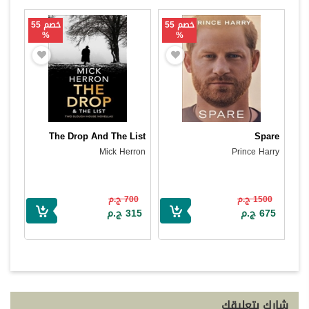
خصم 55
خصم 55
%
%
The Drop And The List
Spare
Mick Herron
Prince Harry
1500 ج.م
700 ج.م
675 ج.م
315 ج.م
شارك بتعليقك