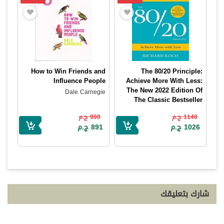
How to Win Friends and
The 80/20 Principle:
Influence People
Achieve More With Less:
The New 2022 Edition Of
Dale Carnegie
The Classic Bestseller
Richard Koch
1140 ج.م
990 ج.م
1026 ج.م
891 ج.م
شارك بتعليقك