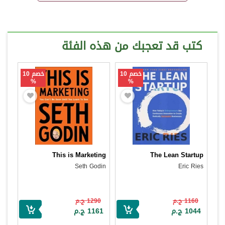
كتب قد تعجبك من هذه الفئة
خصم 10
خصم 10
%
%
This is Marketing
The Lean Startup
Seth Godin
Eric Ries
1160 ج.م
1290 ج.م
1044 ج.م
1161 ج.م