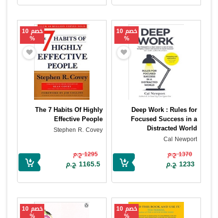
خصم 10
خصم 10
%
%
The 7 Habits Of Highly
Deep Work : Rules for
Effective People
Focused Success in a
Distracted World
Stephen R. Covey
Cal Newport
1370 ج.م
1295 ج.م
1233 ج.م
1165.5 ج.م
خصم 10
خصم 10
%
%