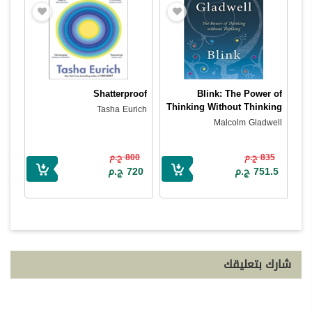
Shatterproof
Blink: The Power of
Thinking Without Thinking
Tasha Eurich
Malcolm Gladwell
835 ج.م
800 ج.م
751.5 ج.م
720 ج.م
شارك بتعليقك