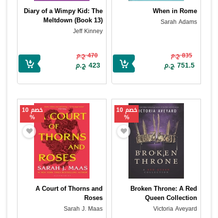
Diary of a Wimpy Kid: The
When in Rome
Meltdown (Book 13)
Sarah Adams
Jeff Kinney
835 ج.م
470 ج.م
751.5 ج.م
423 ج.م
خصم 10
خصم 10
%
%
A Court of Thorns and
Broken Throne: A Red
Roses
Queen Collection
Sarah J. Maas
Victoria Aveyard