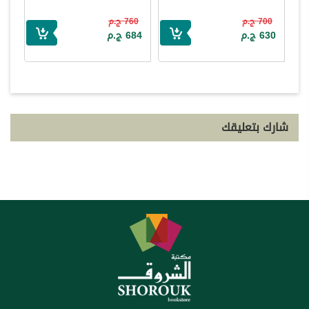
700 ج.م
760 ج.م
630 ج.م
684 ج.م
شارك بتعليقك