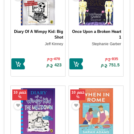
Diary Of A Wimpy Kid: Big
Once Upon a Broken Heart
Shot
1
Jeff Kinney
Stephanie Garber
835 ج.م
470 ج.م
751.5 ج.م
423 ج.م
خصم 10
خصم 10
%
%