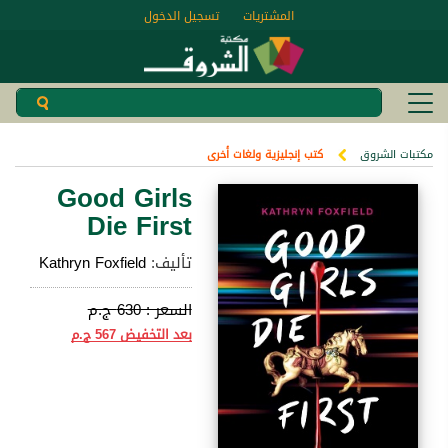
المشتريات
تسجيل الدخول
مكتبات الشروق
كتب إنجليزية ولغات أخرى
Good Girls
Die First
تأليف:
Kathryn Foxfield
السعر :
630 ج.م
بعد التخفيض
567 ج.م