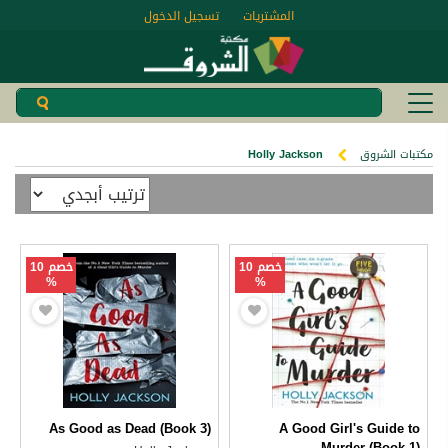
المشتريات
تسجيل الدخول
مكتبات الشروق
Holly Jackson
خصم 10
خصم 10
%
%
As Good as Dead (Book 3)
A Good Girl's Guide to
Murder (Book 1)