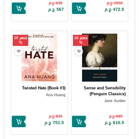
1050 ج.م
630 ج.م
472.5 ج.م
567 ج.م
خصم 10
خصم 10
%
%
Twisted Hate (Book #3)
Sense and Sensibility
(Penguin Classics)
Ana Huang
Jane Austen
685 ج.م
835 ج.م
616.5 ج.م
751.5 ج.م