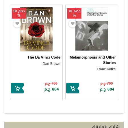
خصم 10
خصم 10
%
%
The Da Vinci Code
Metamorphosis and Other
Stories
Dan Brown
Franz Kafka
760 ج.م
760 ج.م
684 ج.م
684 ج.م
شارك بتعليقك