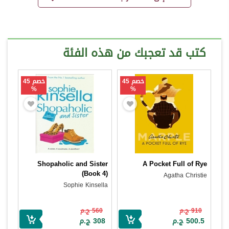
كتب قد تعجبك من هذه الفئة
خصم 45
خصم 45
%
%
Shopaholic and Sister
A Pocket Full of Rye
(Book 4)
Agatha Christie
Sophie Kinsella
910 ج.م
560 ج.م
500.5 ج.م
308 ج.م