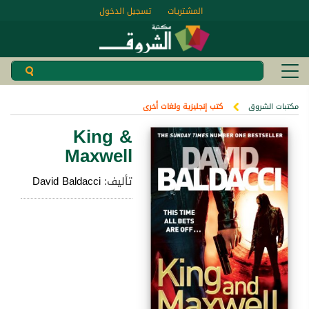
المشتريات
تسجيل الدخول
مكتبات الشروق
كتب إنجليزية ولغات أخرى
King &
Maxwell
تأليف:
David Baldacci