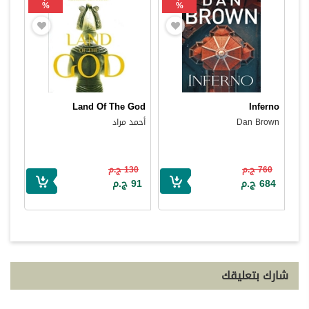
%
%
Land Of The God
Inferno
Dan Brown
أحمد مراد
760 ج.م
130 ج.م
684 ج.م
91 ج.م
شارك بتعليقك