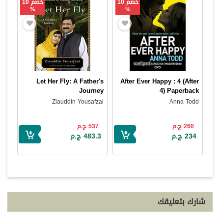
خصم 10
خصم 10
%
%
Let Her Fly: A Father's
After Ever Happy : 4 (After
Journey
4) Paperback
Ziauddin Yousafzai
Anna Todd
260 ج.م
537 ج.م
234 ج.م
483.3 ج.م
شارك بتعليقك