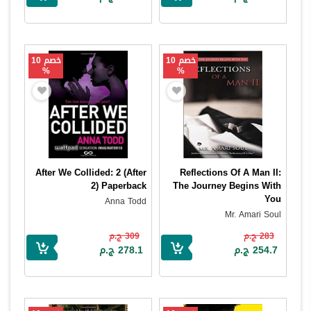
خصم 10
خصم 10
%
%
After We Collided: 2 (After
Reflections Of A Man II:
2) Paperback
The Journey Begins With
You
Anna Todd
Mr. Amari Soul
283 ج.م
309 ج.م
254.7 ج.م
278.1 ج.م