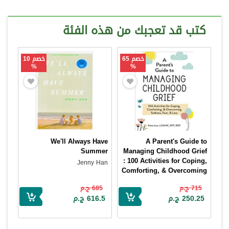
كتب قد تعجبك من هذه الفئة
خصم 65
خصم 10
%
%
We'll Always Have
A Parent's Guide to
Summer
Managing Childhood Grief
: 100 Activities for Coping,
Jenny Han
Comforting, & Overcoming
Sadness, Fear, & Loss
715 ج.م
685 ج.م
Katie Lear
250.25 ج.م
616.5 ج.م