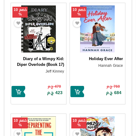
خصم 10
خصم 10
%
%
Diary of a Wimpy Kid:
Holiday Ever After
Diper Overlode (Book 17)
Hannah Grace
Jeff Kinney
760 ج.م
470 ج.م
684 ج.م
423 ج.م
خصم 10
خصم 10
%
%