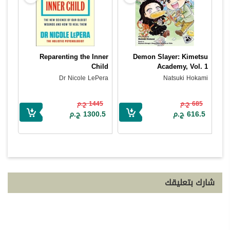
Reparenting the Inner
Demon Slayer: Kimetsu
Child
Academy, Vol. 1
Dr Nicole LePera
Natsuki Hokami
685 ج.م
1445 ج.م
616.5 ج.م
1300.5 ج.م
شارك بتعليقك