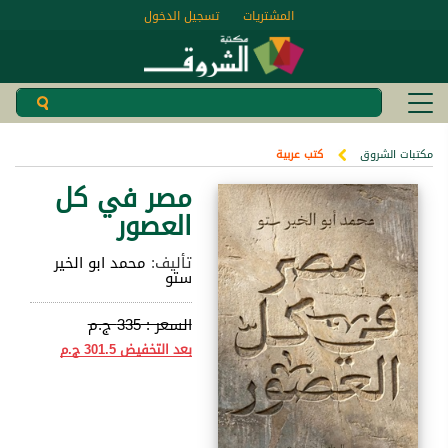
المشتريات
تسجيل الدخول
مكتبات الشروق
كتب عربية
مصر في كل
العصور
تأليف:
محمد ابو الخير
ستو
السعر :
335 ج.م
بعد التخفيض
301.5 ج.م