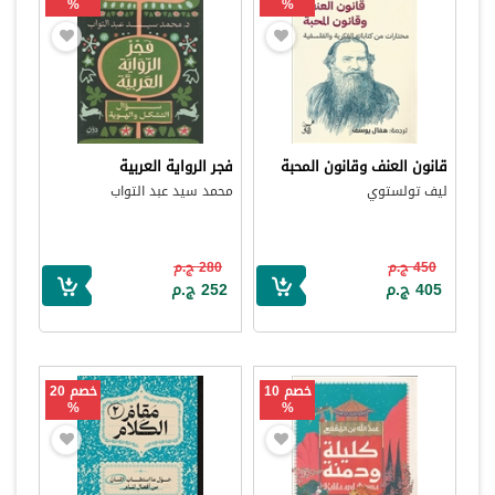
%
%
قانون العنف وقانون المحبة
فجر الرواية العربية
ليف تولستوي
محمد سيد عبد التواب
450 ج.م
280 ج.م
405 ج.م
252 ج.م
خصم 10
خصم 20
%
%