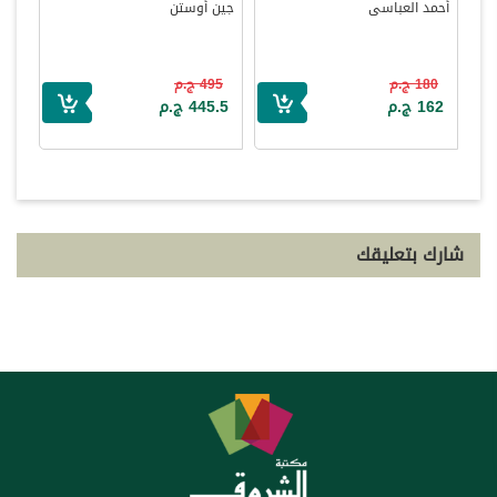
أحمد العباسى
جين أوستن
180 ج.م
495 ج.م
162 ج.م
445.5 ج.م
شارك بتعليقك