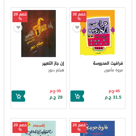
خصم 30
خصم 20
%
%
فرافيت المحروسة
إن جاز التعبير
مروة مأمون
هيثم دبور
45 ج.م
35 ج.م
31.5 ج.م
28 ج.م
خصم 20
خصم 20
%
%