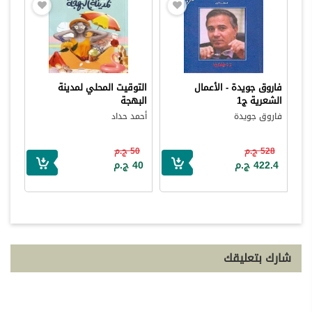
فاروق جويدة - الأعمال
التوقيت المحلي لمدينة
الشعرية ج1
البهجة
فاروق جويدة
أحمد حداد
528 ج.م
50 ج.م
422.4 ج.م
40 ج.م
شارك بتعليقك