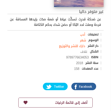
غير متوفر حاليا
عن ضحكة قدرِت تسكِّت عياط أو ضمة صدّت بإيدها المسافة عن
فرحة وصلت لحد البُكا أو حضن شدك بحكم الكثافة
أدب
تصنيفات
شعر
الوسوم
دارك للنشر والتوزيع
دار النشر
غلاف
الشكل
9789776634053
ISBN
2018
سنة النشر
158
عدد الصفحات
أضف إلى قائمة الرغبات