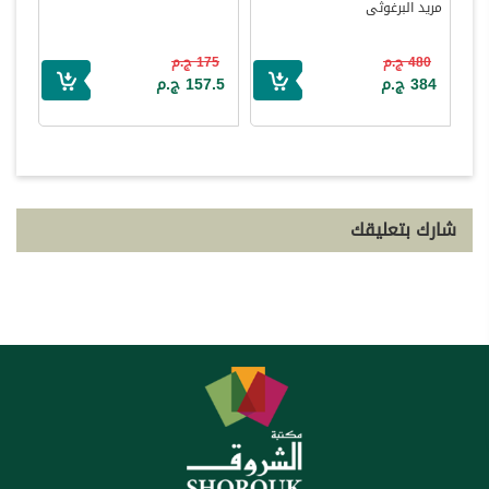
مريد البرغوثى
480 ج.م
175 ج.م
384 ج.م
157.5 ج.م
شارك بتعليقك