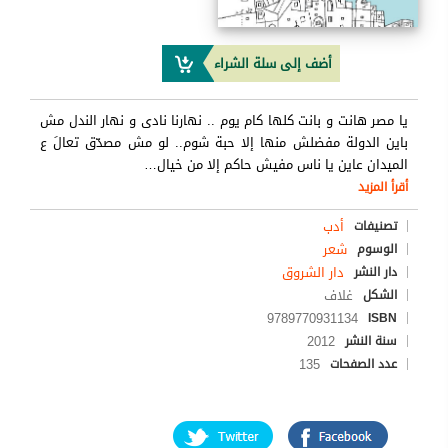
أضف إلى سلة الشراء
يا مصر هانت و بانت كلها كام يوم .. نهارنا نادى و نهار الندل مش
باين الدولة مفضلش منها إلا حبة شوم.. لو مش مصدّق تعالَ ع
الميدان عاين يا ناس مفيش حاكم إلا من خيال
…
أقرأ المزيد
أدب
تصنيفات
شعر
الوسوم
دار الشروق
دار النشر
غلاف
الشكل
9789770931134
ISBN
2012
سنة النشر
135
عدد الصفحات