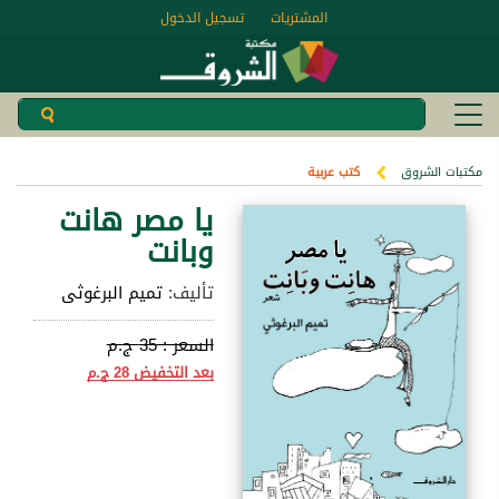
المشتريات
تسجيل الدخول
مكتبات الشروق
كتب عربية
يا مصر هانت
وبانت
تأليف:
تميم البرغوثى
السعر :
35 ج.م
بعد التخفيض
28 ج.م