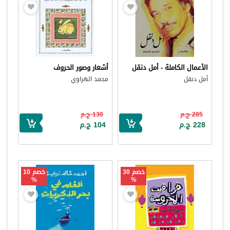
الأعمال الكاملة - أمل دنقل
أشعار وصور الحروف
أمل دنقل
محمد الهراوي
285 ج.م
130 ج.م
228 ج.م
104 ج.م
خصم 30
خصم 10
%
%