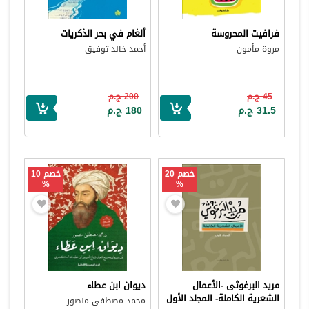
فرافيت المحروسة
ألغام في بحر الذكريات
مروة مأمون
أحمد خالد توفيق
45 ج.م
200 ج.م
31.5 ج.م
180 ج.م
خصم 20
خصم 10
%
%
مريد البرغوثى -الأعمال
ديوان ابن عطاء
الشعرية الكاملة- المجلد الأول
محمد مصطفى منصور