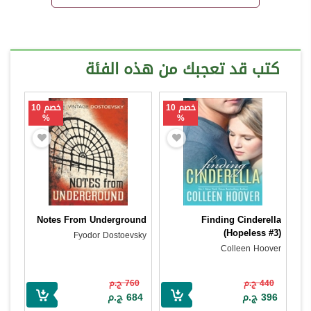
كتب قد تعجبك من هذه الفئة
خصم 10
خصم 10
%
%
Notes From Underground
Finding Cinderella
(Hopeless #3)
Fyodor Dostoevsky
Colleen Hoover
440 ج.م
760 ج.م
396 ج.م
684 ج.م