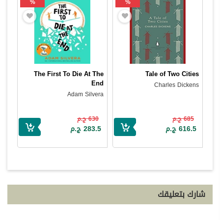
%
%
The First To Die At The
Tale of Two Cities
End
Charles Dickens
Adam Silvera
685 ج.م
630 ج.م
616.5 ج.م
283.5 ج.م
شارك بتعليقك