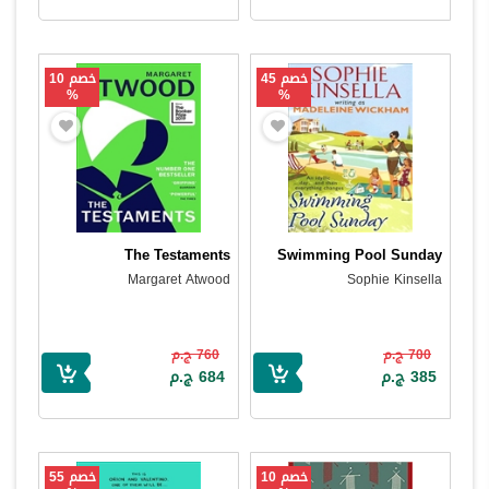
خصم 45
خصم 10
%
%
The Testaments
Swimming Pool Sunday
Margaret Atwood
Sophie Kinsella
700 ج.م
760 ج.م
385 ج.م
684 ج.م
خصم 10
خصم 55