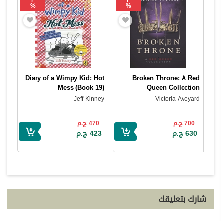
%
%
Diary of a Wimpy Kid: Hot
Broken Throne: A Red
Mess (Book 19)
Queen Collection
Jeff Kinney
Victoria Aveyard
700 ج.م
470 ج.م
630 ج.م
423 ج.م
شارك بتعليقك