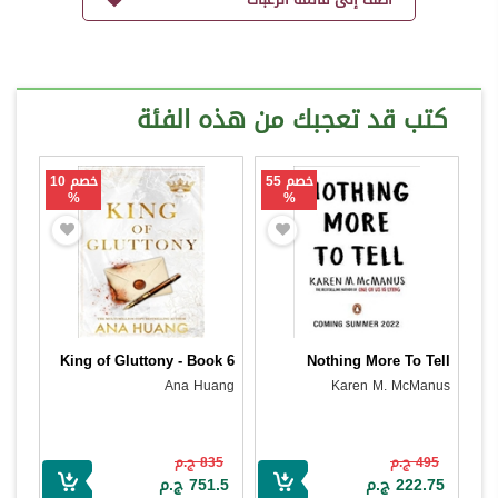
كتب قد تعجبك من هذه الفئة
خصم 55
خصم 10
%
%
King of Gluttony - Book 6
Nothing More To Tell
Ana Huang
Karen M. McManus
495 ج.م
835 ج.م
222.75 ج.م
751.5 ج.م