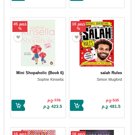
خصم 10
خصم 45
%
%
Mini Shopaholic (Book 6)
salah Rules
Sophie Kinsella
Simon Mugford
535 ج.م
770 ج.م
481.5 ج.م
423.5 ج.م
خصم 10
خصم 10