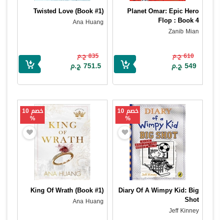
Twisted Love (Book #1)
Planet Omar: Epic Hero
Flop : Book 4
Ana Huang
Zanib Mian
610 ج.م
835 ج.م
549 ج.م
751.5 ج.م
خصم 10
خصم 10
%
%
King Of Wrath (Book #1)
Diary Of A Wimpy Kid: Big
Shot
Ana Huang
Jeff Kinney