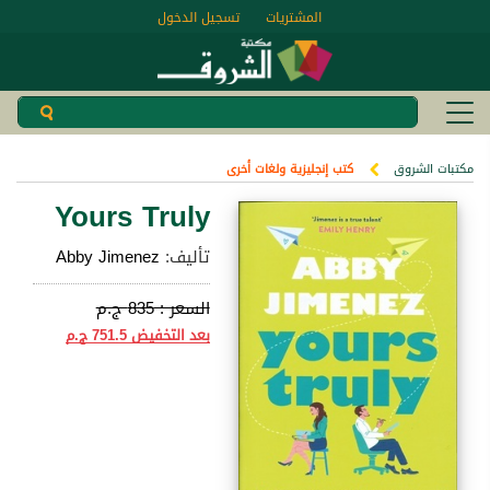
المشتريات
تسجيل الدخول
مكتبات الشروق
كتب إنجليزية ولغات أخرى
Yours Truly
تأليف:
Abby Jimenez
السعر :
835 ج.م
بعد التخفيض
751.5 ج.م