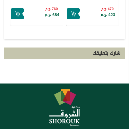
470 ج.م
760 ج.م
423 ج.م
684 ج.م
شارك بتعليقك