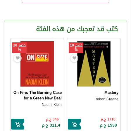
كتب قد تعجبك من هذه الفئة
خصم 10
خصم 10
%
%
On Fire: The Burning Case
Mastery
for a Green New Deal
Robert Greene
Naomi Klein
1710 ج.م
346 ج.م
1539 ج.م
311.4 ج.م