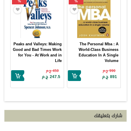
%
%
Peaks and Valleys: Making
The Personal Mba : A
Good and Bad Times Work
World-Class Business
for You - At Work and in
Education In A Single
Life
Volume
Spencer Johnson
Josh Kaufman
990 ج.م
450 ج.م
891 ج.م
247.5 ج.م
شارك بتعليقك