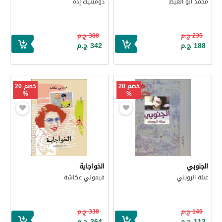
محمد أبو الغيط
دومينيك إده
235 ج.م
380 ج.م
188 ج.م
342 ج.م
خصم 20
خصم 20
%
%
الجنوبي
الخواجاية
عبلة الرويني
فيموني عكاشة
140 ج.م
330 ج.م
112 ج.م
264 ج.م