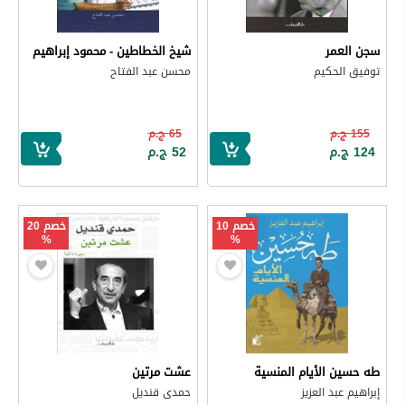
سجن العمر
شيخ الخطاطين - محمود إبراهيم
توفيق الحكيم
محسن عبد الفتاح
155 ج.م
65 ج.م
124 ج.م
52 ج.م
خصم 10
خصم 20
%
%
طه حسين الأيام المنسية
عشت مرتين
إبراهيم عبد العزيز
حمدى قنديل