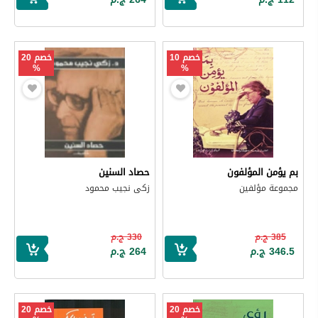
خصم 10
خصم 20
%
%
بم يؤمن المؤلفون
حصاد السنين
مجموعة مؤلفين
زكى نجيب محمود
385 ج.م
330 ج.م
346.5 ج.م
264 ج.م
خصم 20
خصم 20