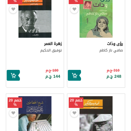
%
%
رؤى وذات
زهرة العمر
صافي ناز كاظم
توفيق الحكيم
310 ج.م
180 ج.م
248 ج.م
144 ج.م
خصم 20
خصم 20
%
%