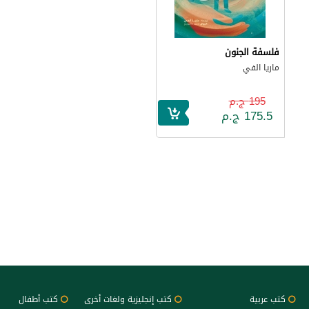
فلسفة الجنون
ماريا الفي
195 ج.م
175.5 ج.م
كتب عربية
كتب إنجليزية ولغات أخرى
كتب أطفال