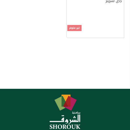
جاى لشزينر
غير متوفر