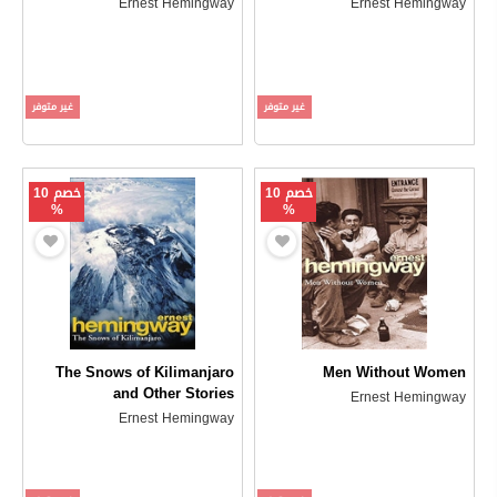
Ernest Hemingway
Ernest Hemingway
غير متوفر
غير متوفر
خصم 10
خصم 10
%
%
The Snows of Kilimanjaro
Men Without Women
and Other Stories
Ernest Hemingway
Ernest Hemingway