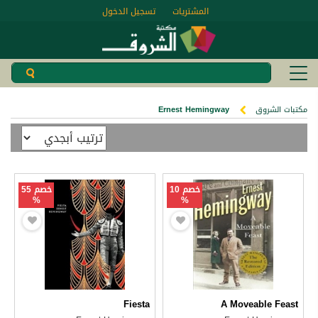
المشتريات
تسجيل الدخول
مكتبات الشروق
Ernest Hemingway
خصم 10
خصم 55
%
%
Fiesta
A Moveable Feast