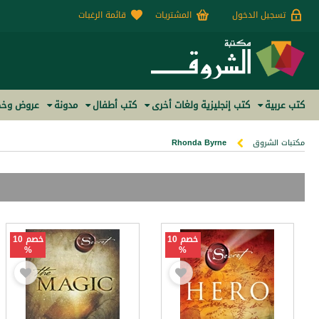
تسجيل الدخول
المشتريات
قائمة الرغبات
كتب عربية
كتب إنجليزية ولغات أخرى
كتب أطفال
مدونة
عروض وخص
مكتبات الشروق
Rhonda Byrne
خصم 10
خصم 10
%
%