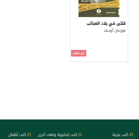
قتلى في بلاد العجائب
مورغان أوديك
غير متوفر
كتب عربية
كتب إنجليزية ولغات أخرى
كتب أطفال