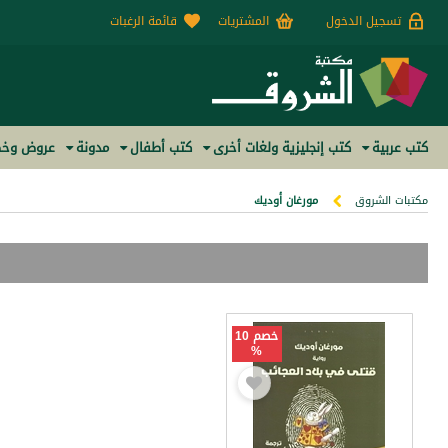
تسجيل الدخول
المشتريات
قائمة الرغبات
كتب عربية
كتب إنجليزية ولغات أخرى
كتب أطفال
مدونة
عروض وخص
مكتبات الشروق
مورغان أوديك
خصم 10
%