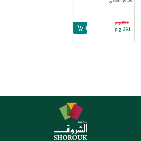
حسام العادلي
290 ج.م
261 ج.م