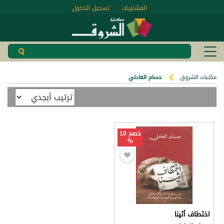
المشتريات
تسجيل الدخول
مكتبات الشروق
حسام العادلي
خصم 10
%
اختطاف أثينا