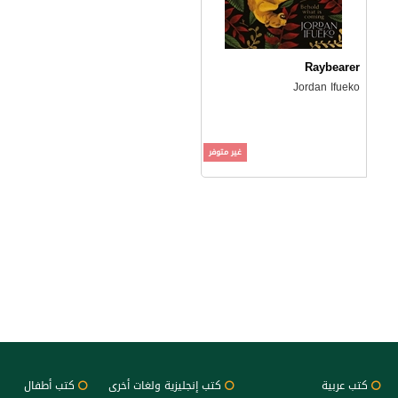
Raybearer
Jordan Ifueko
غير متوفر
كتب عربية
كتب إنجليزية ولغات أخرى
كتب أطفال