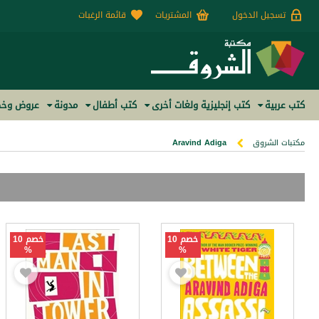
تسجيل الدخول
المشتريات
قائمة الرغبات
كتب عربية
كتب إنجليزية ولغات أخرى
كتب أطفال
مدونة
عروض وخص
مكتبات الشروق
Aravind Adiga
خصم 10
خصم 10
%
%