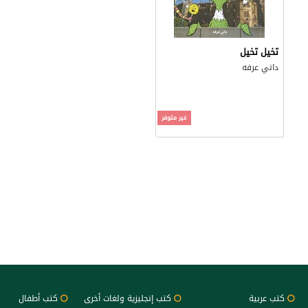
تخيل تخيل
داني عرفه
غير متوفر
كتب عربية
كتب إنجليزية ولغات أخرى
كتب أطفال