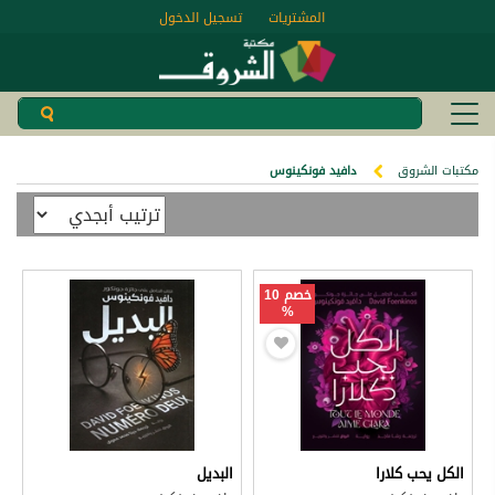
المشتريات
تسجيل الدخول
مكتبات الشروق
دافيد فونكينوس
خصم 10
%
الكل يحب كلارا
البديل