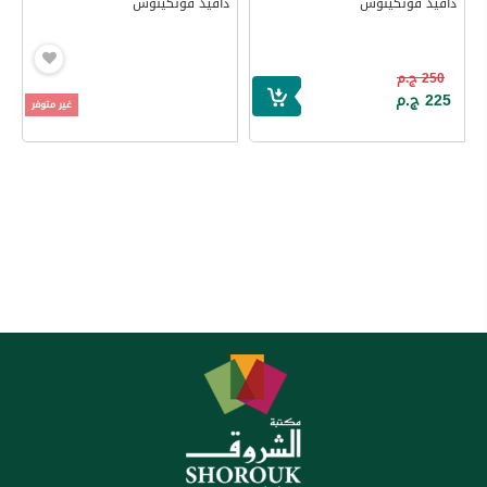
دافيد فونكينوس
دافيد فونكينوس
250 ج.م
225 ج.م
غير متوفر