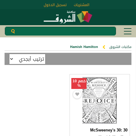
المشتريات
تسجيل الدخول
مكتبات الشروق
Hamish Hamilton
خصم 10
%
McSweeney's 30: 30