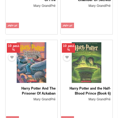
Mary GrandPré
Mary GrandPré
غير متوفر
غير متوفر
خصم 10
خصم 10
%
%
Harry Potter And The
Harry Potter and the Half-
Prisoner Of Azkaban
Blood Prince (Book 6)
Mary GrandPré
Mary GrandPré