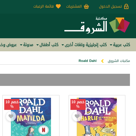
تسجيل الدخول
المشتريات
قائمة الرغبات
كتب عربية
كتب إنجليزية ولغات أخرى
كتب أطفال
مدونة
عروض وخص
مكتبات الشروق
Roald Dahl
خصم 10
خصم 10
%
%