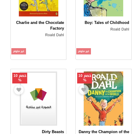
Charlie and the Chocolate
Boy: Tales of Childhood
Factory
Roald Dahl
Roald Dahl
غير متوفر
غير متوفر
خصم 10
خصم 10
%
%
Dirty Beasts
Danny the Champion of the