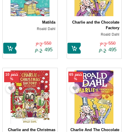
Matilda
Charlie and the Chocolate
Factory
Roald Dahl
Roald Dahl
550 ج.م
550 ج.م
495 ج.م
495 ج.م
خصم 65
خصم 10
%
%
Charlie and the Christmas
Charlie And The Chocolate