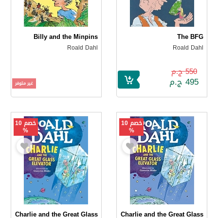
Billy and the Minpins
The BFG
Roald Dahl
Roald Dahl
550 ج.م
495 ج.م
غير متوفر
خصم 10
خصم 10
%
%
Charlie and the Great Glass
Charlie and the Great Glass