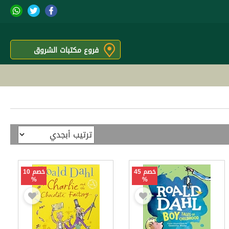
فروع مكتبات الشروق
خصم 45
خصم 10
%
%