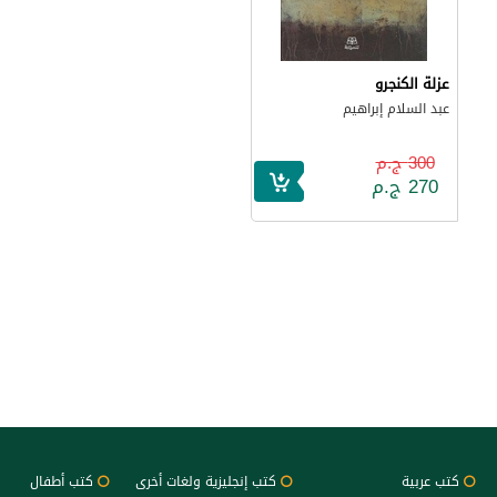
عزلة الكنجرو
عبد السلام إبراهيم
300 ج.م
270 ج.م
كتب عربية
كتب إنجليزية ولغات أخرى
كتب أطفال