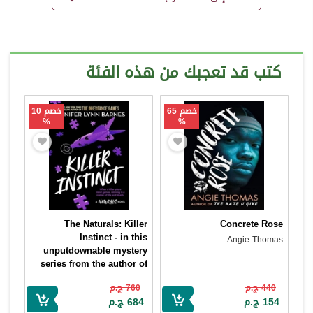
كتب قد تعجبك من هذه الفئة
خصم 65
خصم 10
%
%
The Naturals: Killer
Concrete Rose
Instinct - in this
Angie Thomas
unputdownable mystery
series from the author of
The Inheritance Games
440 ج.م
760 ج.م
Book 2
154 ج.م
684 ج.م
Jennifer Lynn Barnes