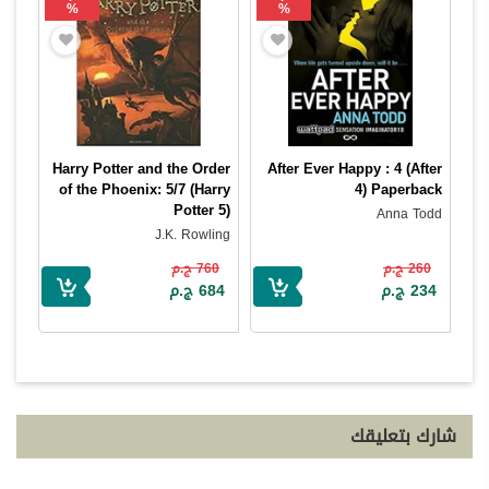
%
%
Harry Potter and the Order
After Ever Happy : 4 (After
of the Phoenix: 5/7 (Harry
4) Paperback
Potter 5)
Anna Todd
J.K. Rowling
260 ج.م
760 ج.م
234 ج.م
684 ج.م
شارك بتعليقك