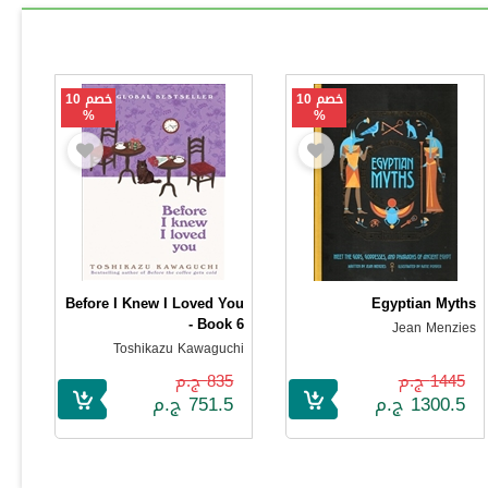
خصم 10
خصم 10
%
%
Before I Knew I Loved You
Egyptian Myths
- Book 6
Jean Menzies
Toshikazu Kawaguchi
1445 ج.م
835 ج.م
1300.5 ج.م
751.5 ج.م