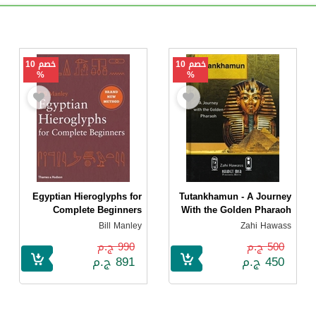
خصم 10
خصم 10
%
%
Egyptian Hieroglyphs for
Tutankhamun - A Journey
Complete Beginners
With the Golden Pharaoh
Bill Manley
Zahi Hawass
500 ج.م
990 ج.م
450 ج.م
891 ج.م