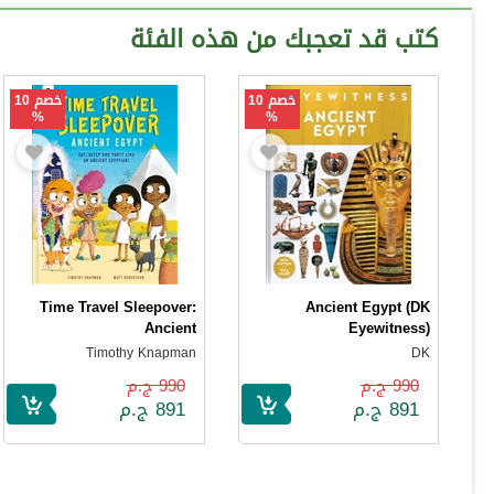
كتب قد تعجبك من هذه الفئة
خصم 10
خصم 10
%
%
Time Travel Sleepover:
Ancient Egypt (DK
Ancient
Eyewitness)
Timothy Knapman
DK
990 ج.م
990 ج.م
891 ج.م
891 ج.م