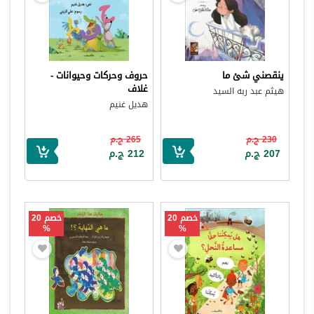
ينقصني شئ ما
حروف وحركات وحيوانات -
غلاف
هيثم عبد ربه السيد
هديل غنيم
230 ج.م
265 ج.م
207 ج.م
212 ج.م
خصم 20
خصم 20
%
%