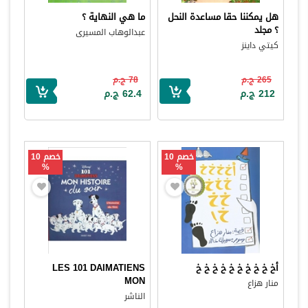
هل يمكننا حقا مساعدة النحل
ما هي النهاية ؟
؟ مجلد
عبدالوهاب المسيرى
كيتي داينز
265 ج.م
78 ج.م
212 ج.م
62.4 ج.م
خصم 10
خصم 10
%
%
أخ خ خ خ خ خ خ خ خ خ
LES 101 DAIMATIENS
MON
منار هزاع
الناشر