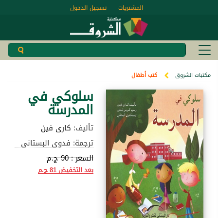
المشتريات
تسجيل الدخول
مكتبات الشروق
كتب أطفال
سلوكي في
المدرسة
تأليف:
كارى فين
ترجمة: فدوى البستانى
السعر :
90 ج.م
بعد التخفيض
81 ج.م