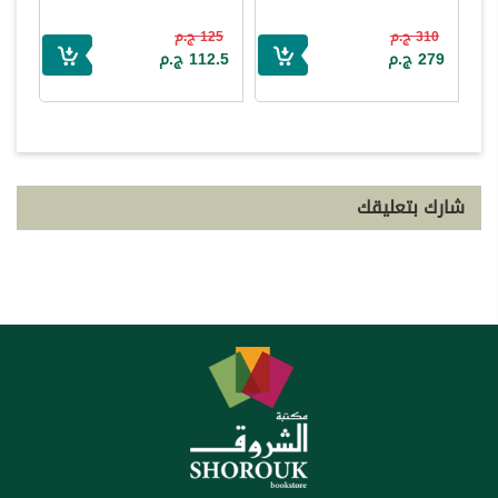
310 ج.م
125 ج.م
279 ج.م
112.5 ج.م
شارك بتعليقك