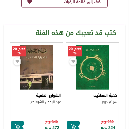
أضف إلى قائمة الرغبات
كتب قد تعجبك من هذه الفئة
خصم 20
خصم 20
%
%
كعبة المجاذيب
الشوارع الخلفية
هيثم دبور
عبد الرحمن الشرقاوى
280 ج.م
340 ج.م
224 ج.م
272 ج.م