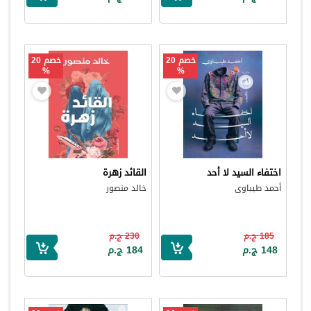
خصم 20
خصم 20
%
%
اختفاء السيد لا أحد
القائد زهرة
أحمد طيباوى
خالد منصور
185 ج.م
230 ج.م
148 ج.م
184 ج.م