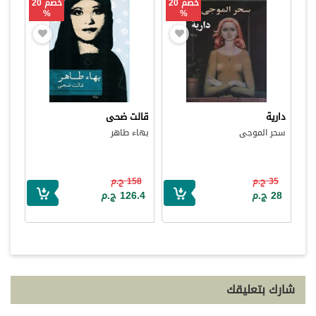
خصم 20
خصم 20
%
%
دارية
قالت ضحى
سحر الموجى
بهاء طاهر
35 ج.م
158 ج.م
28 ج.م
126.4 ج.م
شارك بتعليقك