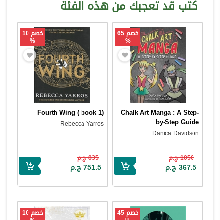
كتب قد تعجبك من هذه الفئة
خصم 65
خصم 10
%
%
Fourth Wing ( book 1)
Chalk Art Manga : A Step-
by-Step Guide
Rebecca Yarros
Danica Davidson
1050 ج.م
835 ج.م
367.5 ج.م
751.5 ج.م
خصم 45
خصم 10