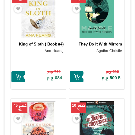
%
%
King of Sloth ( Book #4)
They Do It With Mirrors
Ana Huang
Agatha Christie
910 ج.م
760 ج.م
500.5 ج.م
684 ج.م
خصم 10
خصم 45
%
%