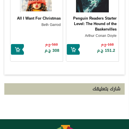
All I Want For Christmas
Penguin Readers Starter
Level: The Hound of the
Beth Garrod
Baskervilles
Arthur Conan Doyle
168 ج.م
560 ج.م
151.2 ج.م
308 ج.م
شارك بتعليقك