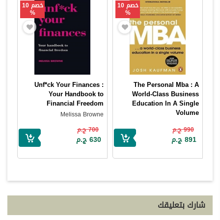
خصم 10
خصم 10
%
%
Unf*ck Your Finances :
The Personal Mba : A
Your Handbook to
World-Class Business
Financial Freedom
Education In A Single
Volume
Melissa Browne
Josh Kaufman
990 ج.م
700 ج.م
891 ج.م
630 ج.م
شارك بتعليقك