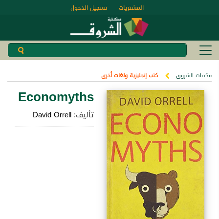
المشتريات
تسجيل الدخول
مكتبات الشروق
كتب إنجليزية ولغات أخرى
Economyths
تأليف:
David Orrell