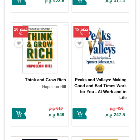
311.4 ج.م
423.5 ج.م
خصم 45
خصم 10
%
%
Think and Grow Rich
Peaks and Valleys: Making
Good and Bad Times Work
Napoleon Hill
for You - At Work and in
Life
Spencer Johnson
450 ج.م
610 ج.م
247.5 ج.م
549 ج.م