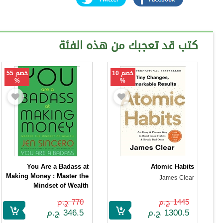
كتب قد تعجبك من هذه الفئة
خصم 10
خصم 55
%
%
You Are a Badass at
Atomic Habits
Making Money : Master the
James Clear
Mindset of Wealth
Jen Sincero
1445 ج.م
770 ج.م
1300.5 ج.م
346.5 ج.م