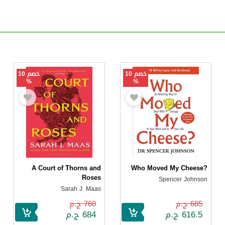
خصم 10
خصم 10
%
%
A Court of Thorns and
Who Moved My Cheese?
Roses
Spencer Johnson
Sarah J. Maas
685 ج.م
760 ج.م
616.5 ج.م
684 ج.م