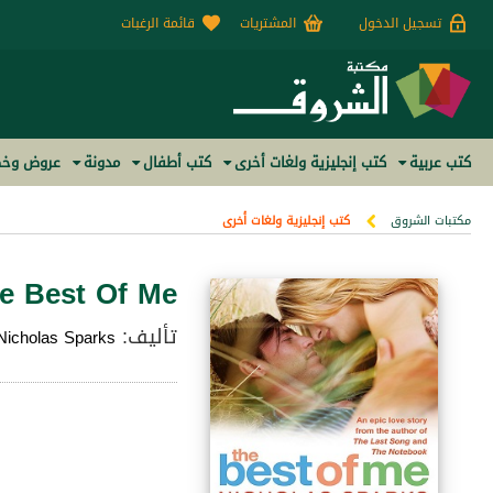
تسجيل الدخول
المشتريات
قائمة الرغبات
كتب عربية
كتب إنجليزية ولغات أخرى
كتب أطفال
مدونة
عروض وخص
مكتبات الشروق
كتب إنجليزية ولغات أخرى
e Best Of Me
تأليف:
Nicholas Sparks