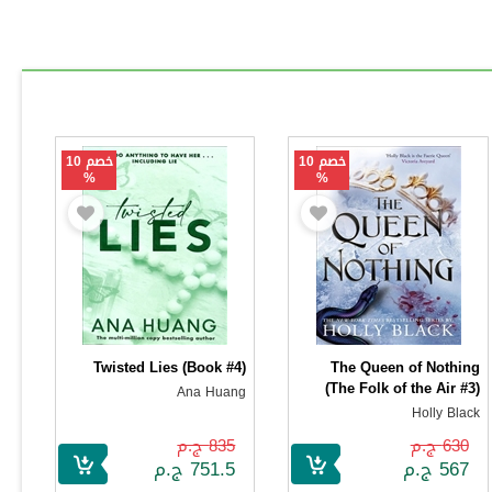
خصم 10
خصم 10
%
%
Twisted Lies (Book #4)
The Queen of Nothing
(The Folk of the Air #3)
Ana Huang
Holly Black
630 ج.م
835 ج.م
567 ج.م
751.5 ج.م