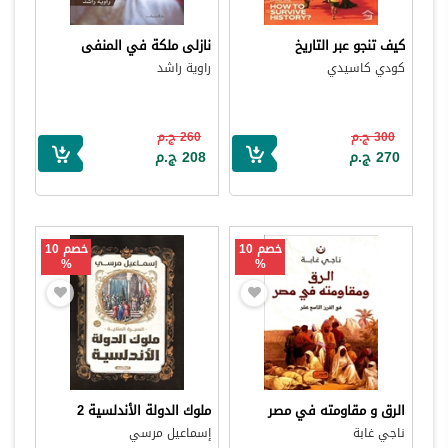
كيف تنجو عبر التاريخ
نازلى ملكة في المنفى
كودي كاسيدي
راوية راشد
300 ج.م
260 ج.م
270 ج.م
208 ج.م
خصم 10
خصم 10
%
%
الرق و مقاومته في مصر
ملوك الدولة الأندلسية 2
ناجي غابة
إسماعيل مرسي