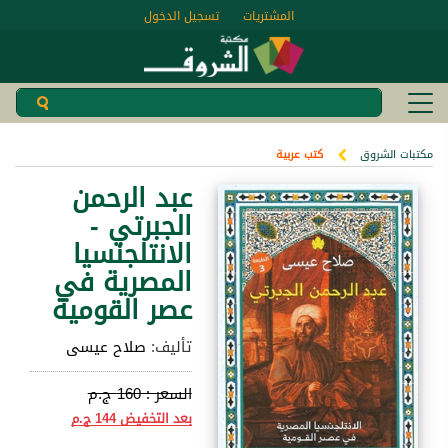
المشتريات
تسجيل الدخول
مكتبات الشروق
كتب عربية
عبد الرحمن
الجبرتي -
الانتلجنسيا
المصرية في
عصر القومية
تأليف:
صلاح عيسى
السعر :
160 ج.م
بعد التخفيض
144 ج.م