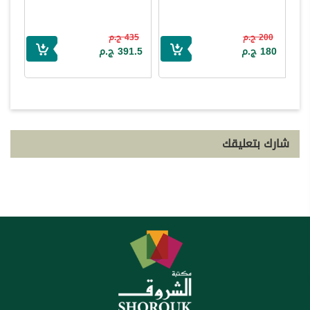
200 ج.م
435 ج.م
180 ج.م
391.5 ج.م
شارك بتعليقك