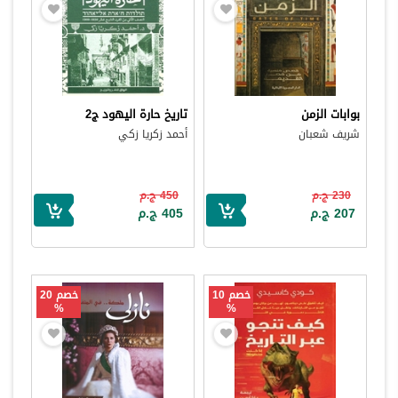
بوابات الزمن
تاريخ حارة اليهود ج2
شريف شعبان
أحمد زكريا زكي
230 ج.م
450 ج.م
207 ج.م
405 ج.م
خصم 10
خصم 20
%
%