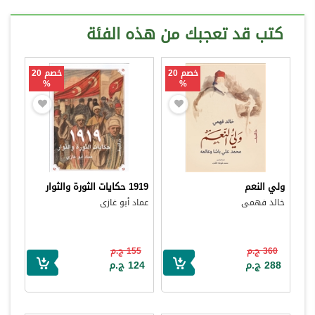
كتب قد تعجبك من هذه الفئة
خصم 20
خصم 20
%
%
ولي النعم
1919 حكايات الثورة والثوار
خالد فهمى
عماد أبو غازى
360 ج.م
155 ج.م
288 ج.م
124 ج.م