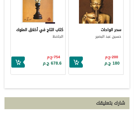
سحر الواحات
كتاب التاج في أخلاق الملوك
حسين عبد البصير
الجاحظ
200 ج.م
754 ج.م
180 ج.م
678.6 ج.م
شارك بتعليقك