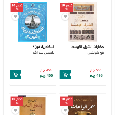
خصم 10
خصم 10
%
%
حضارات الشرق الأوسط
اسكندرية فين؟
بنغ شوتشي
ياسمين عبد الله
550 ج.م
450 ج.م
495 ج.م
405 ج.م
خصم 10
خصم 10
%
%