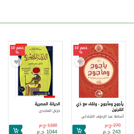
خصم 10
خصم 10
%
%
يأجوج ومأجوج - ولقاء مع ذي
الديانة المصرية
القرنين
خزعل الماجدى
أسامة عبد الرءوف الشاذلى
270 ج.م
1160 ج.م
243 ج.م
1044 ج.م