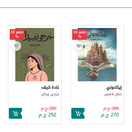
خصم 10
خصم 10
%
%
إيكادولي
غادة كربلاء
حنان لاشين
جرجى زيدان
300 ج.م
280 ج.م
270 ج.م
252 ج.م