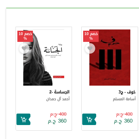
خصم 10
خصم 10
%
%
خوف - ج3
الجساسة -2
أسامة المسلم
أحمد آل حمدان
400 ج.م
400 ج.م
360 ج.م
360 ج.م