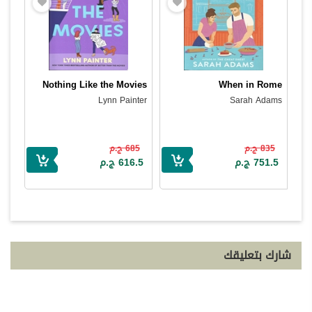
Nothing Like the Movies
When in Rome
Lynn Painter
Sarah Adams
835 ج.م
685 ج.م
751.5 ج.م
616.5 ج.م
شارك بتعليقك