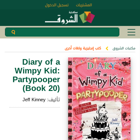
المشتريات
تسجيل الدخول
مكتبات الشروق
كتب إنجليزية ولغات أخرى
Diary of a
Wimpy Kid:
Partypooper
(Book 20)
تأليف:
Jeff Kinney