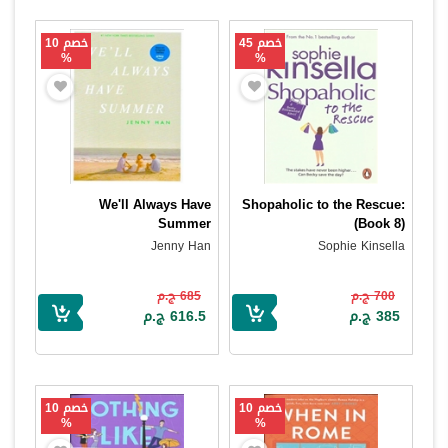
خصم 45
خصم 10
%
%
We'll Always Have
Shopaholic to the Rescue:
Summer
(Book 8)
Jenny Han
Sophie Kinsella
700 ج.م
685 ج.م
385 ج.م
616.5 ج.م
خصم 10
خصم 10
%
%