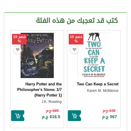
كتب قد تعجبك من هذه الفئة
خصم 10
خصم 10
%
%
Harry Potter and the
Two Can Keep a Secret
Philosopher's Stone: 1/7
Karen M. McManus
(Harry Potter 1)
J.K. Rowling
630 ج.م
685 ج.م
567 ج.م
616.5 ج.م