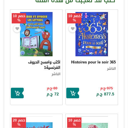
كتب قد تعجبك من هذه الفئة
خصم 10
خصم 10
%
%
Histoires pour le soir 365
اكتب وامسح الحروف
الفرنسية1
الناشر
الناشر
975 ج.م
80 ج.م
877.5 ج.م
72 ج.م
خصم 10
خصم 20
%
%