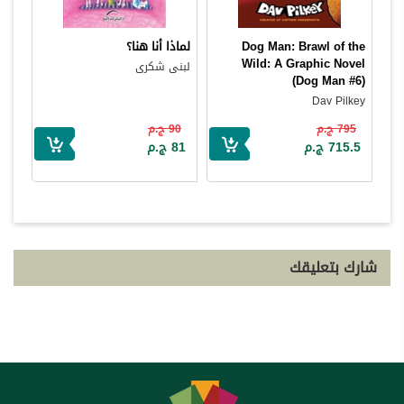
Dog Man: Brawl of the
لماذا أنا هنا؟
Wild: A Graphic Novel
لبنى شكرى
(Dog Man #6)
Dav Pilkey
795 ج.م
90 ج.م
715.5 ج.م
81 ج.م
شارك بتعليقك