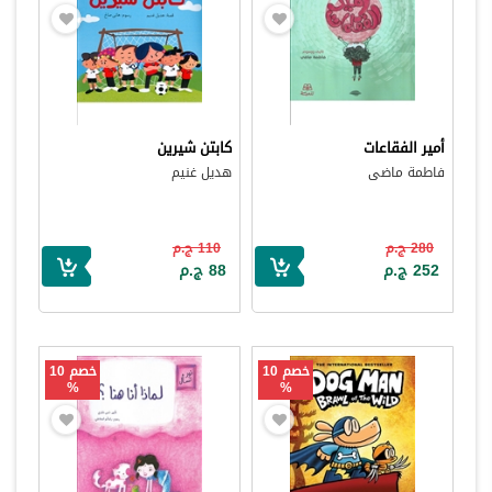
أمير الفقاعات
كابتن شيرين
فاطمة ماضى
هديل غنيم
280 ج.م
110 ج.م
252 ج.م
88 ج.م
خصم 10
خصم 10
%
%