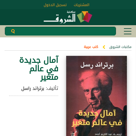
المشتريات
تسجيل الدخول
مكتبات الشروق
كتب عربية
آمال جديدة
في عالم
متغير
تأليف:
برتراند راسل