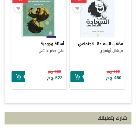
مذهب السعادة الاجتماعي
أسئلة وجودية
ميشال أونفراي
علي خضر غاشي
500 ج.م
580 ج.م
450 ج.م
522 ج.م
شارك بتعليقك