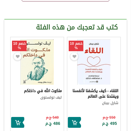
كتب قد تعجبك من هذه الفئة
خصم 10
خصم 10
%
%
اللقاء - كيف يكشفنا لأنفسنا
ملكوت الله في داخلكم
ويفتحنا على العالم
ليف تولستوى
شارل بيبان
550 ج.م
540 ج.م
495 ج.م
486 ج.م