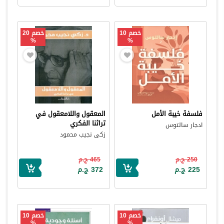
خصم 10
خصم 20
%
%
فلسفة خيبة الأمل
المعقول واللامعقول في
تراثنا الفكري
ادجار سالتوس
زكى نجيب محمود
250 ج.م
465 ج.م
225 ج.م
372 ج.م
خصم 10
خصم 10
%
%